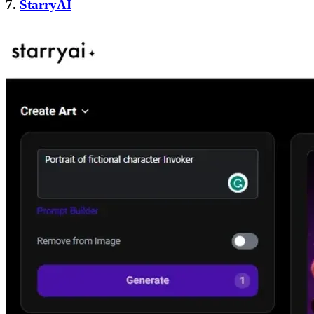
7.
StarryAI