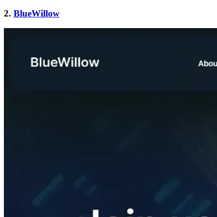
2.
BlueWillow