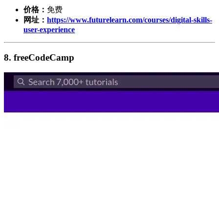
价格：
免费
网址：
https://www.futurelearn.com/courses/digital-skills-
user-experience
8. freeCodeCamp