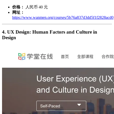
价格：
人民币 40 元
网址：
https://www.wanmen.org/courses/5b76a837d3dd5f1f2828acd0
4. UX Design: Human Factors and Culture in
Design