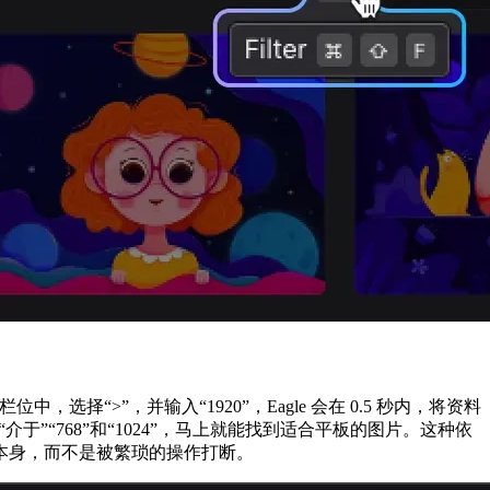
择“>”，并输入“1920”，Eagle 会在 0.5 秒内，将资料
于”“768”和“1024”，马上就能找到适合平板的图片。这种依
本身，而不是被繁琐的操作打断。