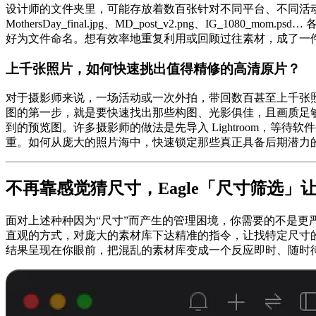
设计师的文件夹里，可能存放着数百张针对不同平台、不同活动
MothersDay_final.jpg、MD_post_v2.png、IG
好为文件命名。想有效率地重复利用或回顾过往素材，成了一
上千张照片，如何快速挑出值得精修的高清原片？
对于摄影师来说，一场活动或一次外拍，带回数百甚至上千张照片是
图的第一步，就是要快速找出那些构图、光影俱佳，且画质足够进
到的预览图。许多摄影师的做法是先导入 Lightroom，
重。如何从庞大的照片海中，快速锁定那些真正具备后期潜力
不再靠感觉猜尺寸，Eagle「尺寸筛选」
面对上述种种因为“尺寸”而产生的管理困境，你需要的不是更严
直观的方式，对庞大的素材库下达精准的指令，让找特定尺寸的
结果呈现在你眼前，把混乱的素材库变成一个反应即时、随时