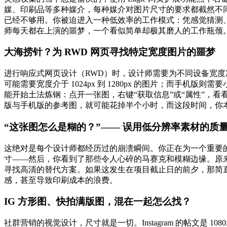
媒、印刷品等多种媒介，每种媒介对图片尺寸的要求都截然不
已经不够用。你被迫进入一种低效率的工作模式：凭感觉猜测
师每天都在上演的噩梦，一个看似简单却极其磨人的工作瓶颈
大海捞针？为 RWD 网页寻找特定宽度图片的噩梦
进行响应式网页设计（RWD）时，设计师需要为不同设备宽度准
可能需要宽度介于 1024px 到 1280px 的图片；而手
能开始土法炼钢：点开一张图，右键“获取信息”或“属性”，
版与手机版的参考图，就可能花掉半个小时，而这段时间，你
“这张图怎么是糊的？”—— 误用低分辨率素材的质
这绝对是每个设计师都经历过的崩溃瞬间。你正在为一个重要
寸——然后，你看到了那些令人心碎的马赛克和模糊边缘。原来
寻找高清的替代方案。如果这发生在项目截止日的前夕，那简
感，甚至导致印刷成本的浪费。
IG 方形图、快拍满版图，混在一起怎么找？
社群营销的视觉设计，尺寸就是一切。Instagram 的帖文是 1080