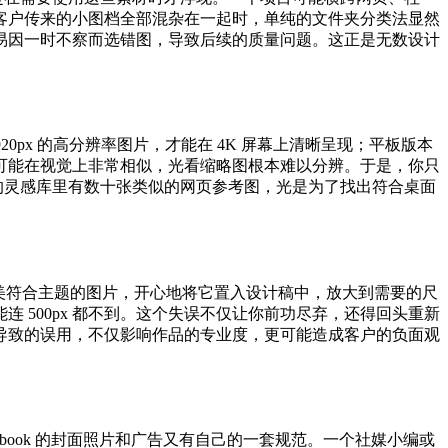
客户传来的小图档全部混杂在一起时，单纯的文件夹分类法显然
易因一时不察而选错图，导致后续的质量问题。这正是无数设计
px 的高分辨率图片，才能在 4K 屏幕上清晰呈现；平板版本
寸的图片可能在视觉上非常相似，光看缩略图根本难以分辨。于是，你只
的灵感库里有数十张类似的网页参考图，光是为了找出符合桌面
美符合主题的图片，开心地将它置入设计稿中，放大到需要的尺
500px 都不到。这个失误不仅让你前功尽弃，还得回头重新
导致的误用，不仅影响作品的专业度，更可能造成客户的负面观
竖式，Facebook 的封面照片和广告又有自己的一套规范。一个社媒小编或