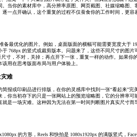
同。当你的素材库中，高分辨率原图、网页截图、社媒缩略图、
、逐一点开确认，这个重复的过程不仅蚕食你的工作时间，更容
。
备最优化的图片。例如，桌面版面的横幅可能需要宽度大于 1920
机版则需要小于 768px 的竖式或裁剪版本。问题来了，这些不同尺
看看尺寸，不对，关掉；再点开下一张，重复一样的动作。如果你
本该用在思考版面布局与用户体验上。
量灾难
的简报或印刷品进行排版，在你的灵感库中找到一张“看起来”完
，你当初存下的只是一张网站上的预览缩略图，它的分辨率可能连 
直就是一场灾难。这种因为无法在第一时间判断图片真实尺寸而
x1080px 的方形，Reels 和快拍是 1080x1920px 的满版