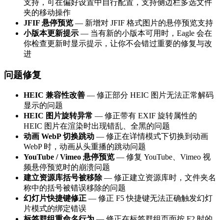
支持，可在偏好设置中自行配置，支持侧边栏多选文件
夹的移动操作
JFIF 悬停预览
— 新增对 JFIF 格式图片的悬停预览支持
小版本更新提示
— 当有新的小版本可用时，Eagle 会在
你检查更新时显示提示，让你不会错过重要的修复与改
进
问题修复
HEIC 兼容性改善
— 修正部分 HEIC 图片无法正常解码
显示的问题
HEIC 图片旋转异常
— 修正带有 EXIF 旋转属性的
HEIC 图片在渲染时出现错乱、全黑的问题
动画 WebP 切换跳动
— 修正在详情模式下切换到动画
WebP 时，动画从头重播的跳动问题
YouTube / Vimeo 悬停预览
— 修复 YouTube、Vimeo 视
频悬停预览时的崩溃问题
建立资源库括号被移除
— 修正建立资源库时，文件夹名
称中的括号被错误移除的问题
幻灯片快捷键修正
— 修正 F5 快捷键无法正确触发幻灯
片模式的绑定错误
标签群组重命名行为
— 修正在标签群组页面按 F2 时的