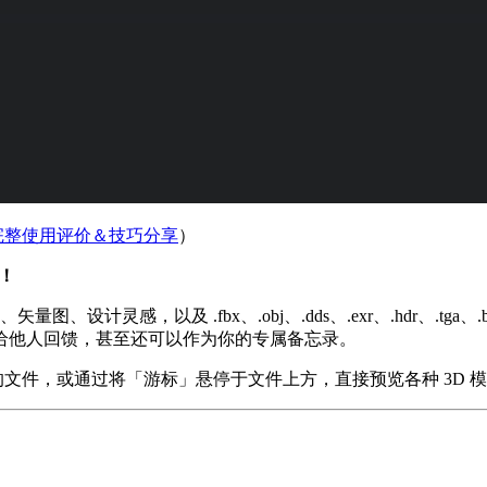
师的完整使用评价＆技巧分享
）
！
计灵感，以及 .fbx、.obj、.dds、.exr、.hdr、.tga、
给他人回馈，甚至还可以作为你的专属备忘录。
需的文件，或通过将「游标」悬停于文件上方，直接预览各种 3D