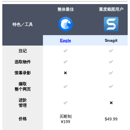
整体最佳
重度截图用户
特色／工具
Eagle
Snagit
注记
✅
✅
选取物件
✅
✅
萤幕录影
❌
✅
撷取
✅
✅
整个网页
进阶
✅
❌
管理
买断制
价格
$49.99
¥199