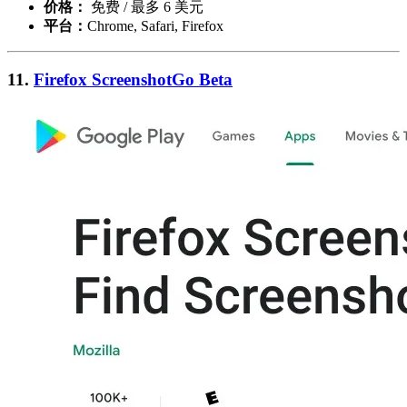
价格：
免费 / 最多 6 美元
平台：
Chrome, Safari, Firefox
11.
Firefox ScreenshotGo Beta