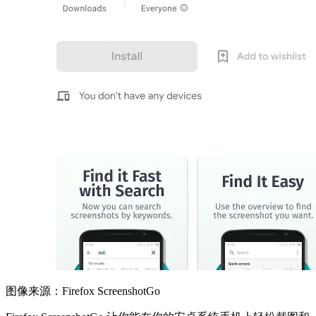
图像来源：Firefox ScreenshotGo