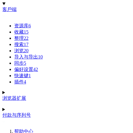
客戶端
资源库
6
收藏
15
整理
22
搜索
17
浏览
20
导入与导出
10
同步
5
偏好设置
42
快速键
1
插件
4
浏览器扩展
付款与序列号
帮助中心