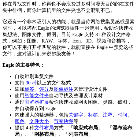
你在寻找文件时，你再也不会浪费过多时间漫无目的的在文件
夹中徘徊，而你计算机里的文件夹也不会混乱不已。
它还有一个非常吸引人的功能，就是当你网络搜集灵感或是素
材时，可以搭配 Eagle 的浏览器插件一起使用，帮助你快速收
集想法、图像文件、截图。目前 Eagle 支持 81 种设计文件格
式，例如：图像、RAW、字体、icon、3D、视频和音档等，
你可以不用打开相匹配的软件，就能直接在 Eagle 中预览这些
文件，这对设计们来说超级友善！
Eagle 的主要特色：
自动辨别重复文件
支持
90 种
以上的文件格式
添加
标签
、
评分
及
图像标注
来管理设计文件
使用
智能文件夹
自动寻找及整理设计素材
通过
浏览器扩展
帮你快速收藏网页图像、灵感、截图，
并自动保存到 Eagle
内建强大的筛选器，包括
关键字
、
标签
、
注释
、
时间
、
颜色
、
文件大小
、
节奏快慢
等
提供 4 种
文件布局
方式：「
响应式布局
」、「
瀑布流布
局
」、「
网格布局
」、「
列表布局
」