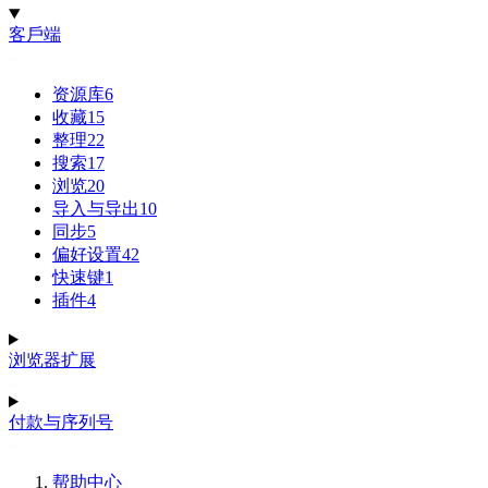
客戶端
资源库
6
收藏
15
整理
22
搜索
17
浏览
20
导入与导出
10
同步
5
偏好设置
42
快速键
1
插件
4
浏览器扩展
付款与序列号
帮助中心