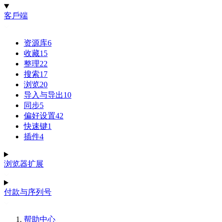
客戶端
资源库
6
收藏
15
整理
22
搜索
17
浏览
20
导入与导出
10
同步
5
偏好设置
42
快速键
1
插件
4
浏览器扩展
付款与序列号
帮助中心