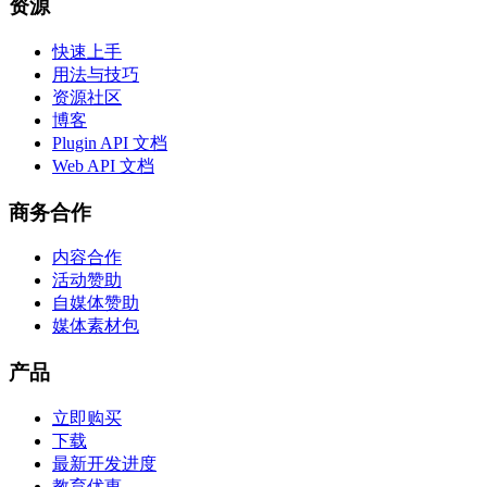
资源
快速上手
用法与技巧
资源社区
博客
Plugin API 文档
Web API 文档
商务合作
内容合作
活动赞助
自媒体赞助
媒体素材包
产品
立即购买
下载
最新开发进度
教育优惠