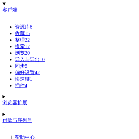
客戶端
资源库
6
收藏
15
整理
22
搜索
17
浏览
20
导入与导出
10
同步
5
偏好设置
42
快速键
1
插件
4
浏览器扩展
付款与序列号
帮助中心