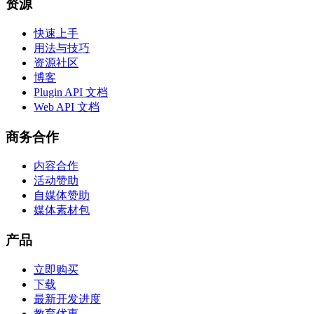
资源
快速上手
用法与技巧
资源社区
博客
Plugin API 文档
Web API 文档
商务合作
内容合作
活动赞助
自媒体赞助
媒体素材包
产品
立即购买
下载
最新开发进度
教育优惠