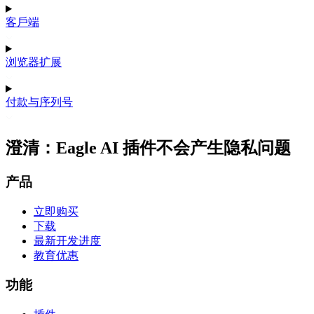
客戶端
浏览器扩展
付款与序列号
澄清：Eagle AI 插件不会产生隐私问题
产品
立即购买
下载
最新开发进度
教育优惠
功能