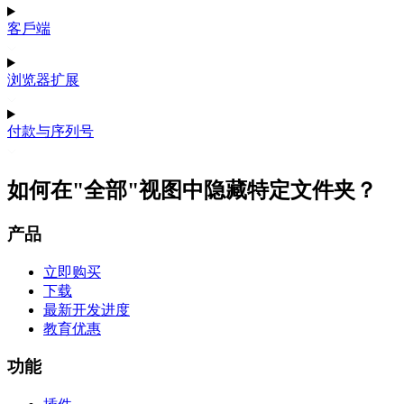
客戶端
浏览器扩展
付款与序列号
如何在"全部"视图中隐藏特定文件夹？
产品
立即购买
下载
最新开发进度
教育优惠
功能