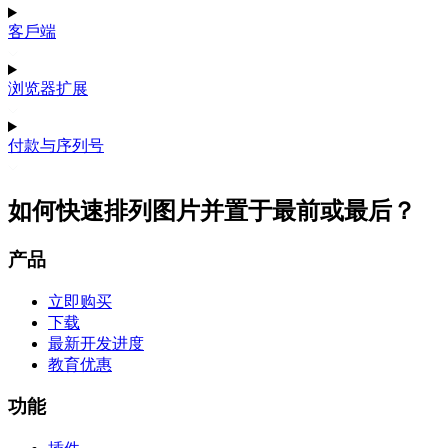
客戶端
浏览器扩展
付款与序列号
如何快速排列图片并置于最前或最后？
产品
立即购买
下载
最新开发进度
教育优惠
功能