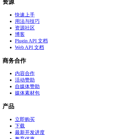
资源
快速上手
用法与技巧
资源社区
博客
Plugin API 文档
Web API 文档
商务合作
内容合作
活动赞助
自媒体赞助
媒体素材包
产品
立即购买
下载
最新开发进度
教育优惠