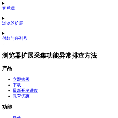
客戶端
浏览器扩展
付款与序列号
浏览器扩展采集功能异常排查方法
产品
立即购买
下载
最新开发进度
教育优惠
功能