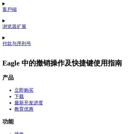
客戶端
浏览器扩展
付款与序列号
Eagle 中的撤销操作及快捷键使用指南
产品
立即购买
下载
最新开发进度
教育优惠
功能