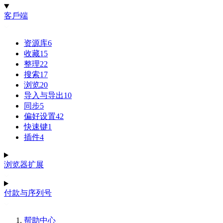
客戶端
资源库
6
收藏
15
整理
22
搜索
17
浏览
20
导入与导出
10
同步
5
偏好设置
42
快速键
1
插件
4
浏览器扩展
付款与序列号
帮助中心