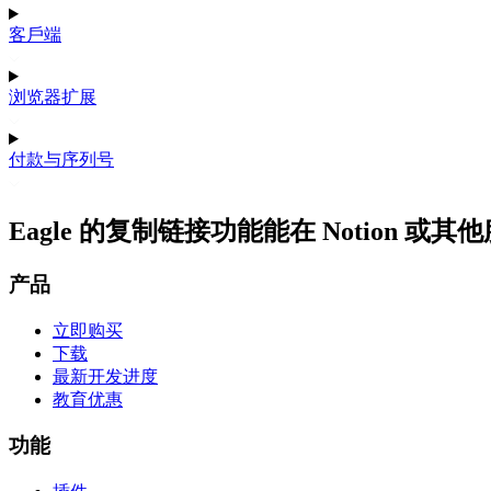
客戶端
浏览器扩展
付款与序列号
Eagle 的复制链接功能能在 Notion 或
产品
立即购买
下载
最新开发进度
教育优惠
功能