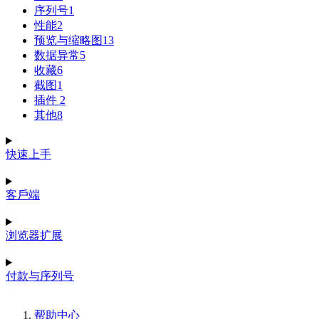
序列号
1
性能
2
预览与缩略图
13
数据异常
5
收藏
6
截图
1
插件
2
其他
8
快速上手
客戶端
浏览器扩展
付款与序列号
帮助中心