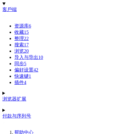
客戶端
资源库
6
收藏
15
整理
22
搜索
17
浏览
20
导入与导出
10
同步
5
偏好设置
42
快速键
1
插件
4
浏览器扩展
付款与序列号
帮助中心