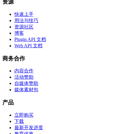
资源
快速上手
用法与技巧
资源社区
博客
Plugin API 文档
Web API 文档
商务合作
内容合作
活动赞助
自媒体赞助
媒体素材包
产品
立即购买
下载
最新开发进度
教育优惠