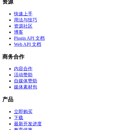
资源
快速上手
用法与技巧
资源社区
博客
Plugin API 文档
Web API 文档
商务合作
内容合作
活动赞助
自媒体赞助
媒体素材包
产品
立即购买
下载
最新开发进度
教育优惠