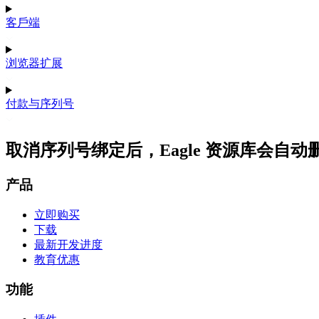
客戶端
浏览器扩展
付款与序列号
取消序列号绑定后，Eagle 资源库会自动
产品
立即购买
下载
最新开发进度
教育优惠
功能