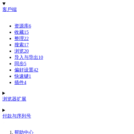
客戶端
资源库
6
收藏
15
整理
22
搜索
17
浏览
20
导入与导出
10
同步
5
偏好设置
42
快速键
1
插件
4
浏览器扩展
付款与序列号
帮助中心