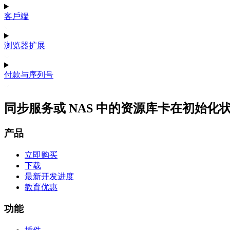
客戶端
浏览器扩展
付款与序列号
同步服务或 NAS 中的资源库卡在初始化
产品
立即购买
下载
最新开发进度
教育优惠
功能