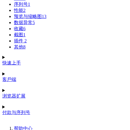
序列号
1
性能
2
预览与缩略图
13
数据异常
5
收藏
6
截图
1
插件
2
其他
8
快速上手
客戶端
浏览器扩展
付款与序列号
帮助中心