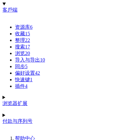
客戶端
资源库
6
收藏
15
整理
22
搜索
17
浏览
20
导入与导出
10
同步
5
偏好设置
42
快速键
1
插件
4
浏览器扩展
付款与序列号
帮助中心